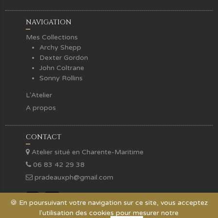
NAVIGATION
Mes Collections
Archy Shepp
Dexter Gordon
John Coltrane
Sonny Rollins
L'Atelier
A propos
CONTACT
Atelier situé en Charente-Maritime
06 83 42 29 38
pradeauxph@gmail.com
🍪 En poursuivant votre navigation sur ce site, vous acceptez
l'utilisation des cookies pour mesurer notre