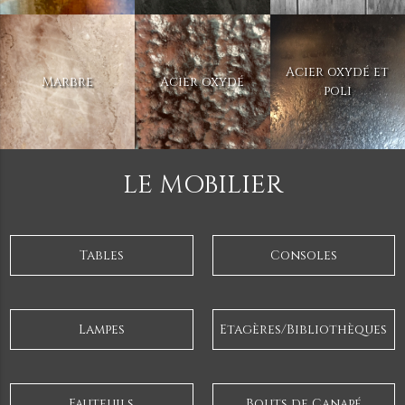
Acier oxydé et
Marbre
Acier oxydé
poli
LE MOBILIER
Tables
Consoles
Lampes
Etagères/Bibliothèques
Fauteuils
Bouts de Canapé