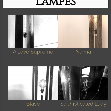
Lampes
A Love Supreme
Naima
Blasé
Sophisticated Lady